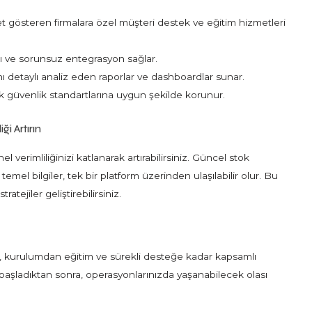
t gösteren firmalara özel müşteri destek ve eğitim hizmetleri
lı ve sorunsuz entegrasyon sağlar.
 detaylı analiz eden raporlar ve dashboardlar sunar.
k güvenlik standartlarına uygun şekilde korunur.
ği Artırın
l verimliliğinizi katlanarak artırabilirsiniz. Güncel stok
 temel bilgiler, tek bir platform üzerinden ulaşılabilir olur. Bu
atejiler geliştirebilirsiniz.
, kurulumdan eğitim ve sürekli desteğe kadar kapsamlı
başladıktan sonra, operasyonlarınızda yaşanabilecek olası