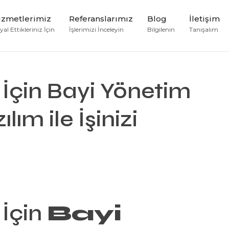
izmetlerimiz
Referanslarımız
Blog
İletişim
al Ettikleriniz İçin
İşlerimizi İnceleyin
Bilgilenin
Tanışalım
İçin Bayi Yönetim
lım ile İşinizi
İçin
Bayi