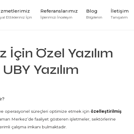
izmetlerimiz
Referanslarımız
Blog
İletişim
al Ettikleriniz İçin
İşlerimizi İnceleyin
Bilgilenin
Tanışalım
İçin Özel Yazılım
 UBY Yazılım
r?
e operasyonel süreçleri optimize etmek için
özelleştirilmiş
man Merkez’de faaliyet gösteren işletmeler, sektörlerine
 verimli çalışma imkanı bulmaktadır.