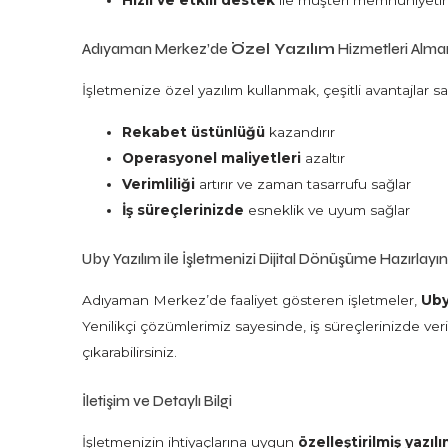
Hızlı ve etkili destek
ile müşteri memnuniyetin
Adıyaman Merkez’de
Özel Yazılım
Hizmetleri Alman
İşletmenize özel yazılım kullanmak, çeşitli avantajlar sa
Rekabet üstünlüğü
kazandırır
Operasyonel maliyetleri
azaltır
Verimliliği
artırır ve zaman tasarrufu sağlar
İş süreçlerinizde
esneklik ve uyum sağlar
Uby Yazılım ile İşletmenizi Dijital Dönüşüme Hazırlayı
Adıyaman Merkez’de faaliyet gösteren işletmeler,
Uby
Yenilikçi çözümlerimiz sayesinde, iş süreçlerinizde veri
çıkarabilirsiniz.
İletişim ve Detaylı Bilgi
İşletmenizin ihtiyaçlarına uygun
özelleştirilmiş yazı