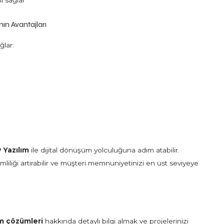
i sağlar
ın Avantajları
ğlar:
n
 Yazılım
ile dijital dönüşüm yolculuğuna adım atabilir.
mliliği artırabilir ve müşteri memnuniyetinizi en üst seviyeye
lım çözümleri
hakkında detaylı bilgi almak ve projelerinizi