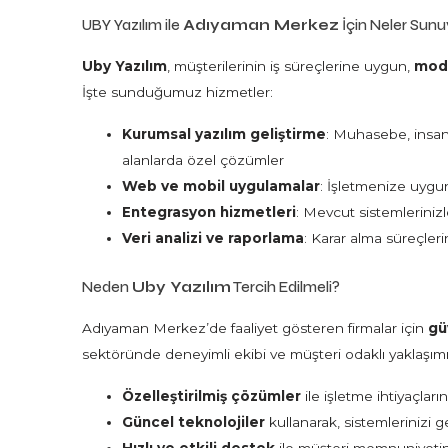
UBY Yazılım ile
Adıyaman Merkez
İçin Neler Sun
Uby Yazılım
, müşterilerinin iş süreçlerine uygun,
modü
İşte sunduğumuz hizmetler:
Kurumsal yazılım geliştirme
: Muhasebe, insan 
alanlarda özel çözümler
Web ve mobil uygulamalar
: İşletmenize uygun
Entegrasyon hizmetleri
: Mevcut sistemlerini
Veri analizi ve raporlama
: Karar alma süreçleri
Neden
Uby Yazılım
Tercih Edilmeli?
Adıyaman Merkez’de faaliyet gösteren firmalar için
gü
sektöründe deneyimli ekibi ve müşteri odaklı yaklaşımıy
Özelleştirilmiş çözümler
ile işletme ihtiyaçları
Güncel teknolojiler
kullanarak, sistemlerinizi 