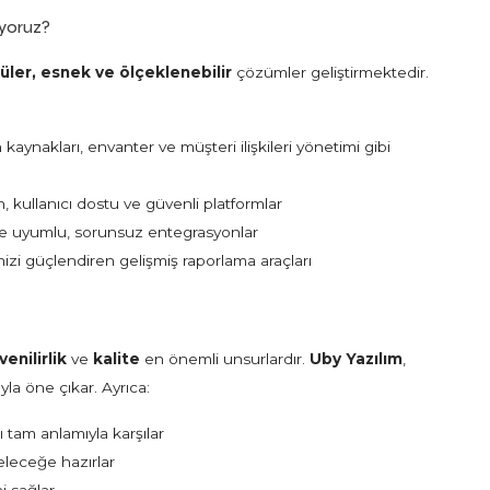
uyoruz?
ler, esnek ve ölçeklenebilir
çözümler geliştirmektedir.
kaynakları, envanter ve müşteri ilişkileri yönetimi gibi
, kullanıcı dostu ve güvenli platformlar
zle uyumlu, sorunsuz entegrasyonlar
nizi güçlendiren gelişmiş raporlama araçları
venilirlik
ve
kalite
en önemli unsurlardır.
Uby Yazılım
,
la öne çıkar. Ayrıca:
nı tam anlamıyla karşılar
geleceğe hazırlar