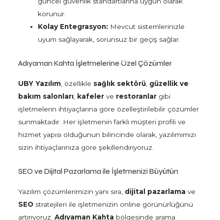
güncel güvenlik standartlarına uygun olarak
korunur.
Kolay Entegrasyon:
Mevcut sistemlerinizle
uyum sağlayarak, sorunsuz bir geçiş sağlar.
Adıyaman Kahta İşletmelerine Özel Çözümler
UBY Yazılım
, özellikle
sağlık sektörü
,
güzellik ve
bakım salonları
,
kafeler
ve
restoranlar
gibi
işletmelerin ihtiyaçlarına göre özelleştirilebilir çözümler
sunmaktadır. Her işletmenin farklı müşteri profili ve
hizmet yapısı olduğunun bilincinde olarak, yazılımımızı
sizin ihtiyaçlarınıza göre şekillendiriyoruz.
SEO ve Dijital Pazarlama ile İşletmenizi Büyütün
Yazılım çözümlerimizin yanı sıra,
dijital pazarlama
ve
SEO
stratejileri ile işletmenizin online görünürlüğünü
artırıyoruz.
Adıyaman Kahta
bölgesinde arama