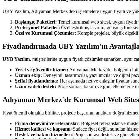
UBY Yazılım, Adıyaman Merkez'deki işletmelere uygun fiyatlı ve yük
Başlangıç Paketleri:
Temel kurumsal web sitesi, uygun fiyatlı v
Profesyonel Paketler:
Özelleştirilmiş tasarım, gelişmiş fonksiy
Özel ve Kurumsal Çözümler:
Komple projeler, büyük ölçekli v
Fiyatlandırmada UBY Yazılım'ın Avantajla
UYB Yazılım
, müşterilerine uygun fiyatlı çözümler sunarken, aynı z
Yerel ve güvenilir hizmet:
Adıyaman Merkez'de, bölgenin ihti
Uzman ekip:
Deneyimli tasarımcılar, yazılımcılar ve dijital paz
Şeffaf fiyatlandırma:
Her aşamada net ve anlaşılır fiyatlar suna
Uzun vadeli destek:
Proje sonrası bakım ve güncellemelerle mü
Adıyaman Merkez'de Kurumsal Web Sitesi
Fiyat önemli olmakla birlikte, projede başarının anahtarı doğru hizmet
Firma deneyimi ve referanslar
: Bölgesel referanslar ve müşt
Hizmet kalitesi ve kapsamı
: Sadece fiyat değil, sunulan hizmet
Destek ve bakım hizmetleri
: Proje sonrası destek ve güncelle