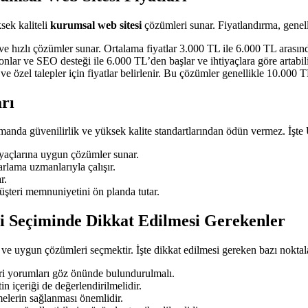
sek kaliteli
kurumsal web sitesi
çözümleri sunar. Fiyatlandırma, genell
e hızlı çözümler sunar. Ortalama fiyatlar 3.000 TL ile 6.000 TL arasınd
onlar ve SEO desteği ile 6.000 TL’den başlar ve ihtiyaçlara göre artabili
e özel talepler için fiyatlar belirlenir. Bu çözümler genellikle 10.000 T
rı
amanda güvenilirlik ve yüksek kalite standartlarından ödün vermez. İşte
yaçlarına uygun çözümler sunar.
arlama uzmanlarıyla çalışır.
r.
şteri memnuniyetini ön planda tutar.
 Seçiminde Dikkat Edilmesi Gerekenler
 ve uygun çözümleri seçmektir. İşte dikkat edilmesi gereken bazı noktal
eri yorumları göz önünde bulundurulmalı.
in içeriği de değerlendirilmelidir.
melerin sağlanması önemlidir.