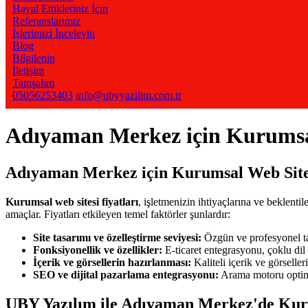
Hayal Ettikleriniz İçin
Referanslarımız
İşlerimizi İnceleyin
Blog
Bilgilenin
İletişim
Tanışalım
05056253403
info@ubyyazilim.com.tr
Adıyaman Merkez için Kurumsal 
Adıyaman Merkez için Kurumsal Web Sitesi
Kurumsal web sitesi fiyatları
, işletmenizin ihtiyaçlarına ve beklent
amaçlar. Fiyatları etkileyen temel faktörler şunlardır:
Site tasarımı ve özelleştirme seviyesi:
Özgün ve profesyonel tas
Fonksiyonellik ve özellikler:
E-ticaret entegrasyonu, çoklu dil de
İçerik ve görsellerin hazırlanması:
Kaliteli içerik ve görseller
SEO ve dijital pazarlama entegrasyonu:
Arama motoru optimiz
UBY Yazılım ile Adıyaman Merkez'de
Kur