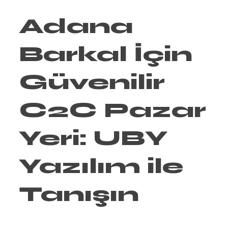
Adana
Barkal İçin
Güvenilir
C2C Pazar
Yeri: UBY
Yazılım ile
Tanışın