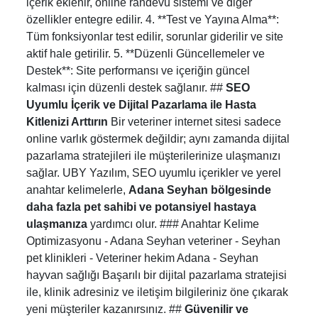
içerik eklenir, online randevu sistemi ve diğer
özellikler entegre edilir. 4. **Test ve Yayına Alma**:
Tüm fonksiyonlar test edilir, sorunlar giderilir ve site
aktif hale getirilir. 5. **Düzenli Güncellemeler ve
Destek**: Site performansı ve içeriğin güncel
kalması için düzenli destek sağlanır. ##
SEO
Uyumlu İçerik ve Dijital Pazarlama ile Hasta
Kitlenizi Arttırın
Bir veteriner internet sitesi sadece
online varlık göstermek değildir; aynı zamanda dijital
pazarlama stratejileri ile müşterilerinize ulaşmanızı
sağlar. UBY Yazılım, SEO uyumlu içerikler ve yerel
anahtar kelimelerle,
Adana Seyhan bölgesinde
daha fazla pet sahibi ve potansiyel hastaya
ulaşmanıza
yardımcı olur. ### Anahtar Kelime
Optimizasyonu - Adana Seyhan veteriner - Seyhan
pet klinikleri - Veteriner hekim Adana - Seyhan
hayvan sağlığı Başarılı bir dijital pazarlama stratejisi
ile, klinik adresiniz ve iletişim bilgileriniz öne çıkarak
yeni müşteriler kazanırsınız. ##
Güvenilir ve