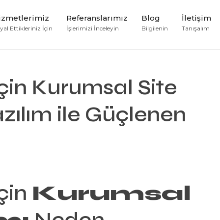
izmetlerimiz
Referanslarımız
Blog
İletişim
al Ettikleriniz İçin
İşlerimizi İnceleyin
Bilgilenin
Tanışalım
in Kurumsal Site
zılım ile Güçlenen
çin
Kurumsal