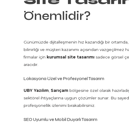
Site Tasarı
Önemlidir?
Günümüzde dijitalleşmenin hız kazandığı bir ortamda,
bilinirliği ve müşteri kazanımı açısından vazgeçilmez ha
firmalar için
kurumsal site tasarımı
sadece görsel çek
aracıdır.
Lokasyona Özel ve Profesyonel Tasarım
UBY Yazılım
,
Sarıçam
bölgesine özel olarak hazırladı
sektörel ihtiyaçlarına uygun çözümler sunar. Bu sayede m
profesyonellik izlenimi bırakabilirsiniz.
SEO Uyumlu ve Mobil Duyarlı Tasarım