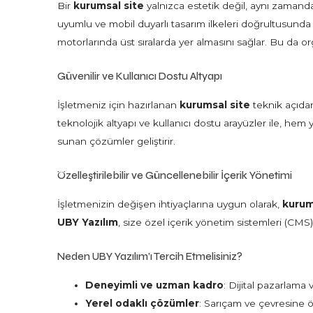
Bir
kurumsal site
yalnızca estetik değil, aynı zamand
uyumlu ve mobil duyarlı tasarım ilkeleri doğrultusunda
motorlarında üst sıralarda yer almasını sağlar. Bu da orga
Güvenilir ve Kullanıcı Dostu Altyapı
İşletmeniz için hazırlanan
kurumsal site
teknik açıdan
teknolojik altyapı ve kullanıcı dostu arayüzler ile, hem
sunan çözümler geliştirir.
Özelleştirilebilir ve Güncellenebilir İçerik Yönetimi
İşletmenizin değişen ihtiyaçlarına uygun olarak,
kurum
UBY Yazılım
, size özel içerik yönetim sistemleri (CMS) 
Neden UBY Yazılım’ı Tercih Etmelisiniz?
Deneyimli ve uzman kadro
: Dijital pazarlama
Yerel odaklı çözümler
: Sarıçam ve çevresine öz