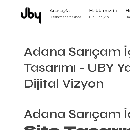
Anasayfa
Hakkımızda
H
Başlamadan Önce
Bizi Tanıyın
Hay
Adana Sarıçam İç
Tasarımı - UBY Ya
Dijital Vizyon
Adana Sarıçam İ