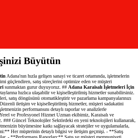
şinizi Büyütün
tin
Adana'nın hızla gelişen sanayi ve ticaret ortamında, işletmelerin
işimi güçlendiren, satış süreçlerini optimize eden ve müşteri
ri
sunmaktan gurur duyuyoruz. ##
Adana Karaisalı İşletmeleri İçin
arına hızlıca ulaşabilir ve kişiselleştirilmiş hizmetler sunabilirsiniz.
eri, satış döngüsünü otomatikleştirir ve pazarlama kampanyalarınızı
zenli iletişim ve kişiselleştirilmiş hizmetler, müşteri sadakatini
letmenizin performansını detaylı raporlar ve analizlerle
Yerel ve Profesyonel Hizmet Uzman ekibimiz, Karaisalı ve
z. ### Güncel Teknolojiler Sektördeki en yeni teknolojileri kullanarak,
letmenizin büyümesine katkı sağlayacak stratejiler ve uygulamalarla,
:** Her müşterinin detaylı bilgisi ve iletişim geçmişi. - **Satış
ajlar. - **Performans Raporları:** Satış ve müşteri memnuniyeti