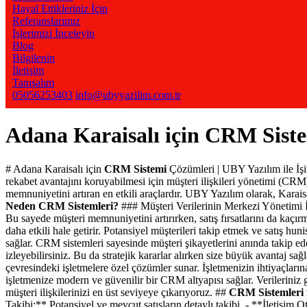
Hayal Ettikleriniz İçin
Referanslarımız
İşlerimizi İnceleyin
Blog
Bilgilenin
İletişim
Tanışalım
05056253403
info@ubyyazilim.com.tr
Adana Karaisalı için CRM Siste
# Adana Karaisalı için
CRM Sistemi
Çözümleri | UBY Yazılım ile İş
rekabet avantajını koruyabilmesi için müşteri ilişkileri yönetimi (C
memnuniyetini artıran en etkili araçlardır. UBY Yazılım olarak, Karais
Neden CRM Sistemleri?
### Müşteri Verilerinin Merkezi Yönetimi İşle
Bu sayede müşteri memnuniyetini artırırken, satış fırsatlarını da ka
daha etkili hale getirir. Potansiyel müşterileri takip etmek ve satış hu
sağlar. CRM sistemleri sayesinde müşteri şikayetlerini anında takip ed
izleyebilirsiniz. Bu da stratejik kararlar alırken size büyük avantaj sağ
çevresindeki işletmelere özel çözümler sunar. İşletmenizin ihtiyaçları
işletmenize modern ve güvenilir bir CRM altyapısı sağlar. Verileriniz 
müşteri ilişkilerinizi en üst seviyeye çıkarıyoruz. ##
CRM Sistemleri i
Takibi:** Potansiyel ve mevcut satışların detaylı takibi. - **İletişi