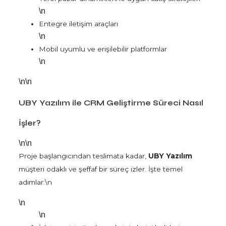
\n
Entegre iletişim araçları
\n
Mobil uyumlu ve erişilebilir platformlar
\n
\n\n
UBY Yazılım ile CRM Geliştirme Süreci Nasıl
İşler?
\n\n
Proje başlangıcından teslimata kadar,
UBY Yazılım
müşteri odaklı ve şeffaf bir süreç izler. İşte temel
adımlar:\n
\n
\n