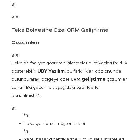
\n
\n\n
Feke Bölgesine Özel CRM Geliştirme
Çözümleri
\n\n
Feke’de faaliyet gösteren işletmelerin ihtiyaçları farklılık
gösterebilir.
UBY Yazılım
, bu farklılıkları göz önünde
bulundurarak, bölgeye özel
CRM geliştirme
çözümleri
sunar. Bu çözümler, aşağıdaki özelliklerle
donatılmıştır:\n
\n
\n
Lokasyon bazlı müşteri takibi
\n
Yerel pazar dinamiklerine uygun satış stratejileri