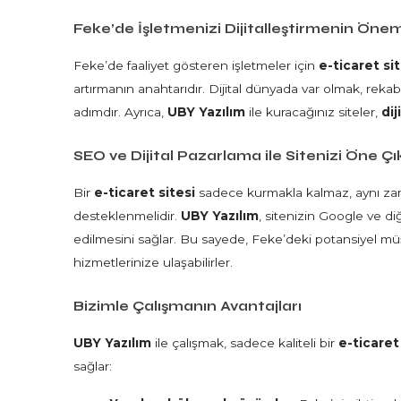
Feke’de İşletmenizi Dijitalleştirmenin Önem
Feke’de faaliyet gösteren işletmeler için
e-ticaret si
artırmanın anahtarıdır. Dijital dünyada var olmak, rekabe
adımdır. Ayrıca,
UBY Yazılım
ile kuracağınız siteler,
di
SEO ve Dijital Pazarlama ile Sitenizi Öne Çı
Bir
e-ticaret sitesi
sadece kurmakla kalmaz, aynı zaman
desteklenmelidir.
UBY Yazılım
, sitenizin Google ve di
edilmesini sağlar. Bu sayede, Feke’deki potansiyel müşter
hizmetlerinize ulaşabilirler.
Bizimle Çalışmanın Avantajları
UBY Yazılım
ile çalışmak, sadece kaliteli bir
e-ticaret
sağlar: