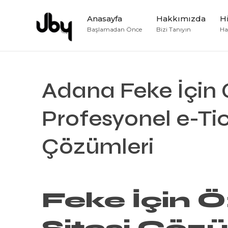
Anasayfa
Hakkımızda
H
Başlamadan Önce
Bizi Tanıyın
Hay
Adana Feke İçin G
Profesyonel e-Tic
Çözümleri
Feke İçin 