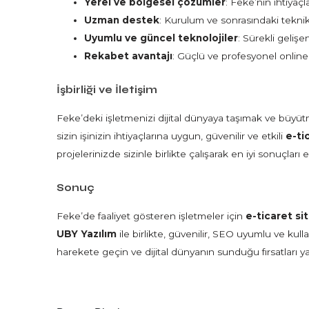
Yerel ve bölgesel çözümler
: Feke’nin ihtiya
Uzman destek
: Kurulum ve sonrasındaki tekni
Uyumlu ve güncel teknolojiler
: Sürekli gelişe
Rekabet avantajı
: Güçlü ve profesyonel online 
İşbirliği ve İletişim
Feke’deki işletmenizi dijital dünyaya taşımak ve büyü
sizin işinizin ihtiyaçlarına uygun, güvenilir ve etkili
e-ti
projelerinizde sizinle birlikte çalışarak en iyi sonuçlar
Sonuç
Feke’de faaliyet gösteren işletmeler için
e-ticaret si
UBY Yazılım
ile birlikte, güvenilir, SEO uyumlu ve kullan
harekete geçin ve dijital dünyanın sunduğu fırsatları ya