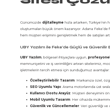
Sitesi
Çözü
Günümüzde
dijitalleşme
hızla artarken, Türkiye’nin 
oluşturmaları büyük önem kazanıyor. Adana Feke’de fa
hem müşteri erişimini genişletmek hem de satışları artı
UBY Yazılım ile Feke’de Güçlü ve Güvenilir E
UBY Yazılım
, bölgesel ihtiyaçlara uygun,
profesyonel
memnuniyetini ve iş verimliliğini artıran sitelerimiz, mod
işletmelerin tercih etmesi için sunduğumuz avantajlar:
Özelleştirilebilir Tasarım
: Markanıza özel, özg
SEO Uyumlu Yapı
: Arama motorlarında üst sırala
Kullanıcı Dostu Arayüz
: Müşteri deneyimini ön
Mobil Uyumlu Tasarım
: Her cihazda mükemm
Güvenlik ve Güncellemeler
: Veri güvenliği ve