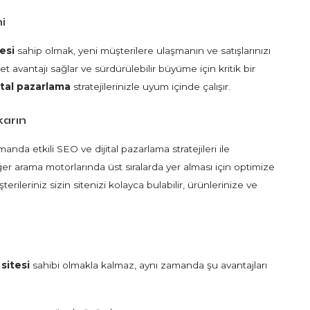
i
tesi
sahip olmak, yeni müşterilere ulaşmanın ve satışlarınızı
t avantajı sağlar ve sürdürülebilir büyüme için kritik bir
jital pazarlama
stratejilerinizle uyum içinde çalışır.
karın
da etkili SEO ve dijital pazarlama stratejileri ile
ğer arama motorlarında üst sıralarda yer alması için optimize
ileriniz sizin sitenizi kolayca bulabilir, ürünlerinize ve
 sitesi
sahibi olmakla kalmaz, aynı zamanda şu avantajları