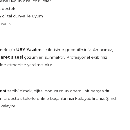
çlarına uygun özel çözümler
k destek
n dijital dünya ile uyum
varlık
tmek için
UBY Yazılım
ile iletişime geçebilirsiniz. Amacımız,
caret sitesi
çözümleri sunmaktır. Profesyonel ekibimiz,
ı elde etmenize yardımcı olur.
tesi
sahibi olmak, dijital dönüşümün önemli bir parçasıdır.
ıcı dostu sitelerle online başarılarınızı katlayabilirsiniz. Şimdi
kalayın!