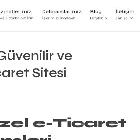
izmetlerimiz
Referanslarımız
Blog
İletişim
al Ettikleriniz İçin
İşlerimizi İnceleyin
Bilgilenin
Tanışalım
üvenilir ve
aret Sitesi
Özel
e-Ticaret