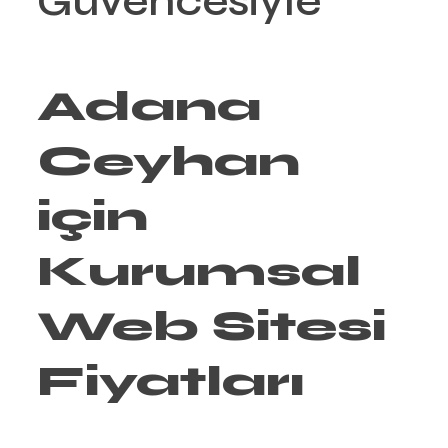
Güvencesiyle
Adana
Ceyhan
için
Kurumsal
Web Sitesi
Fiyatları