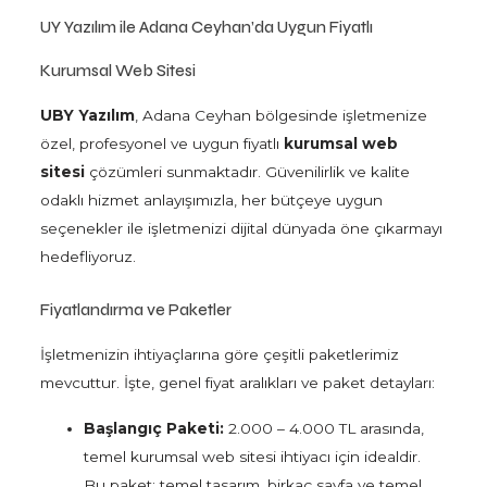
UY Yazılım ile Adana Ceyhan’da Uygun Fiyatlı
Kurumsal Web Sitesi
UBY Yazılım
, Adana Ceyhan bölgesinde işletmenize
özel, profesyonel ve uygun fiyatlı
kurumsal web
sitesi
çözümleri sunmaktadır. Güvenilirlik ve kalite
odaklı hizmet anlayışımızla, her bütçeye uygun
seçenekler ile işletmenizi dijital dünyada öne çıkarmayı
hedefliyoruz.
Fiyatlandırma ve Paketler
İşletmenizin ihtiyaçlarına göre çeşitli paketlerimiz
mevcuttur. İşte, genel fiyat aralıkları ve paket detayları:
Başlangıç Paketi:
2.000 – 4.000 TL arasında,
temel kurumsal web sitesi ihtiyacı için idealdir.
Bu paket; temel tasarım, birkaç sayfa ve temel