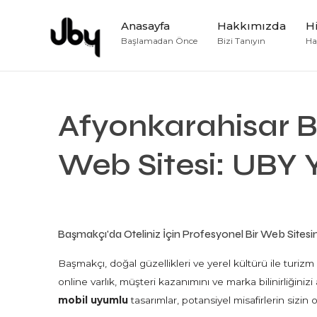
Anasayfa
Hakkımızda
H
Başlamadan Önce
Bizi Tanıyın
Hay
Afyonkarahisar B
Web Sitesi: UBY Y
Başmakçı'da Oteliniz İçin Profesyonel Bir Web Sitesi
Başmakçı, doğal güzellikleri ve yerel kültürü ile turizm
online varlık, müşteri kazanımını ve marka bilinirliğiniz
mobil uyumlu
tasarımlar, potansiyel misafirlerin sizin