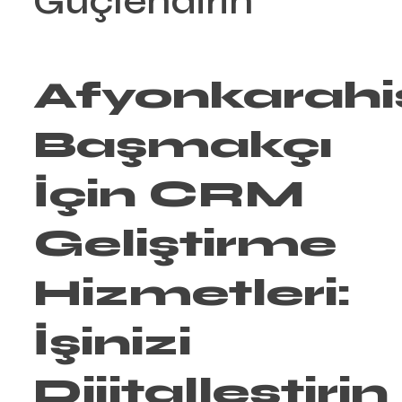
Güçlendirin
Afyonkarahi
Başmakçı
İçin
CRM
Geliştirme
Hizmetleri:
İşinizi
Dijitalleştirin